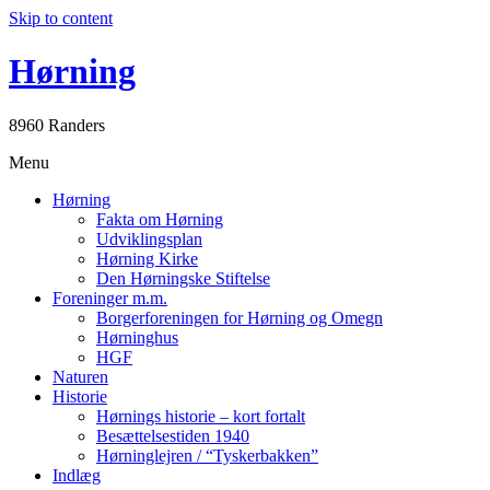
Skip to content
Hørning
8960 Randers
Menu
Hørning
Fakta om Hørning
Udviklingsplan
Hørning Kirke
Den Hørningske Stiftelse
Foreninger m.m.
Borgerforeningen for Hørning og Omegn
Hørninghus
HGF
Naturen
Historie
Hørnings historie – kort fortalt
Besættelsestiden 1940
Hørninglejren / “Tyskerbakken”
Indlæg