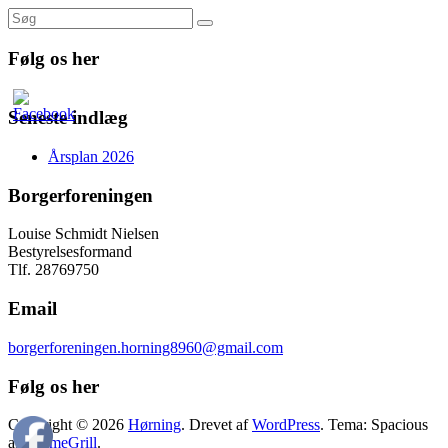
Følg os her
Seneste indlæg
Årsplan 2026
Borgerforeningen
Louise Schmidt Nielsen
Bestyrelsesformand
Tlf. 28769750
Email
borgerforeningen.horning8960@gmail.com
Følg os her
Copyright © 2026
Hørning
. Drevet af
WordPress
. Tema: Spacious
af
ThemeGrill
.